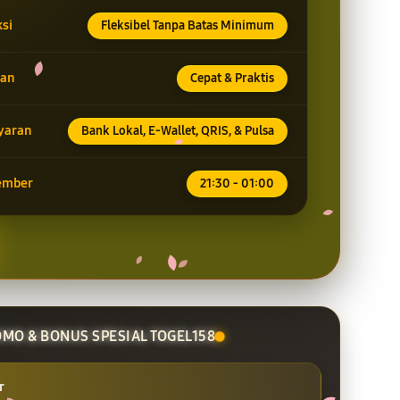
si
Fleksibel Tanpa Batas Minimum
kan
Cepat & Praktis
yaran
Bank Lokal, E-Wallet, QRIS, & Pulsa
ember
21:30 - 01:00
MO & BONUS SPESIAL TOGEL158
r