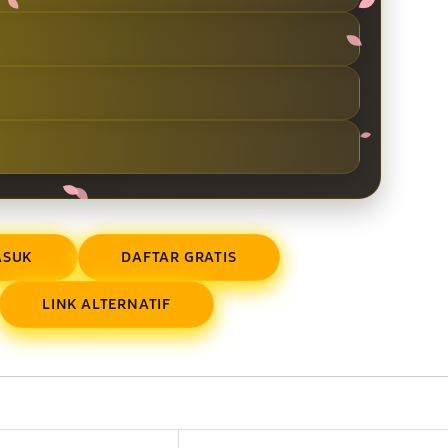
ASUK
DAFTAR GRATIS
LINK ALTERNATIF