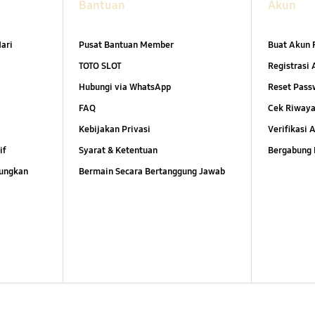
Bantuan
Akun
ari
Pusat Bantuan Member
Buat Akun 
TOTO SLOT
Registrasi 
Hubungi via WhatsApp
Reset Pass
FAQ
Cek Riwaya
Kebijakan Privasi
Verifikasi 
if
Syarat & Ketentuan
Bergabung 
tungkan
Bermain Secara Bertanggung Jawab